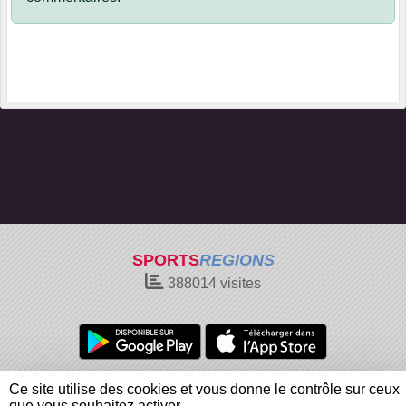
SPORTS
REGIONS
388014
visites
Charte cookies
Gestion des cookies
Ce site utilise des cookies et vous donne le contrôle sur ceux
Informations légales
Signaler un contenu inapproprié
que vous souhaitez activer