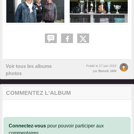
Voir tous les albums
Publié le
27 juin 2018
par
Benoit JAN
photos
COMMENTEZ L'ALBUM
Connectez-vous
pour pouvoir participer aux
commentaires.