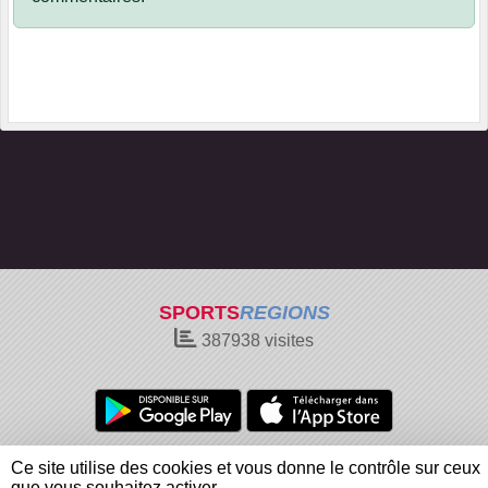
SPORTS
REGIONS
387938
visites
Charte cookies
Gestion des cookies
Ce site utilise des cookies et vous donne le contrôle sur ceux
Informations légales
Signaler un contenu inapproprié
que vous souhaitez activer