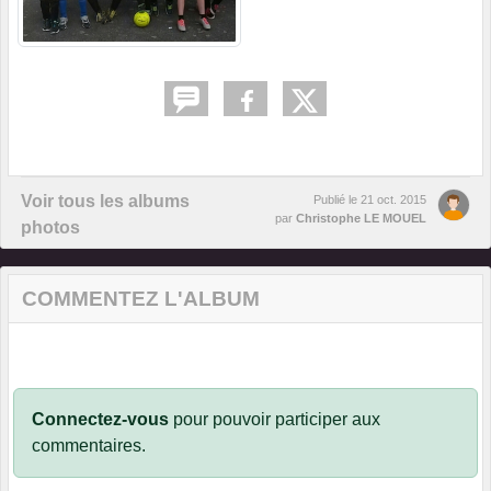
Voir tous les albums
Publié le
21 oct. 2015
par
Christophe LE MOUEL
photos
COMMENTEZ L'ALBUM
Connectez-vous
pour pouvoir participer aux
commentaires.