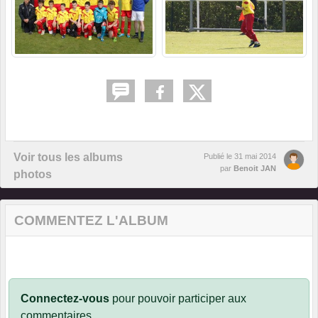
Voir tous les albums
Publié le
31 mai 2014
par
Benoit JAN
photos
COMMENTEZ L'ALBUM
Connectez-vous
pour pouvoir participer aux
commentaires.