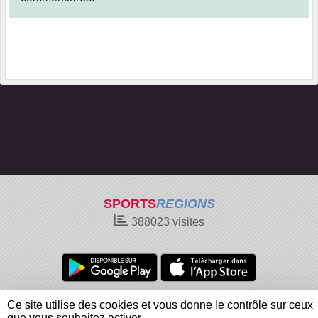
SPORTS
REGIONS
388023
visites
Charte cookies
Gestion des cookies
Ce site utilise des cookies et vous donne le contrôle sur ceux
Informations légales
Signaler un contenu inapproprié
que vous souhaitez activer