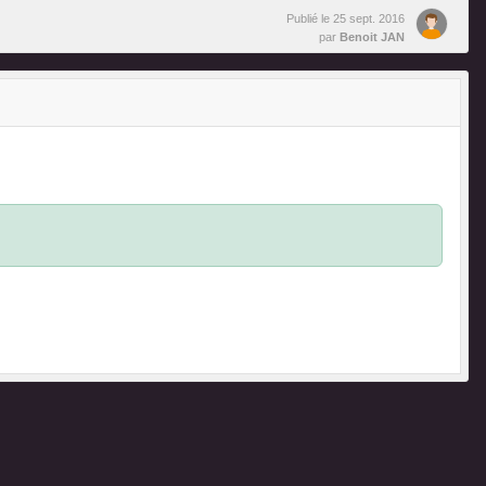
Publié le
25 sept. 2016
par
Benoit JAN