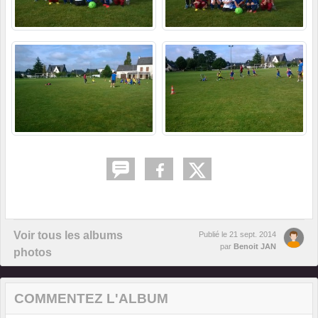
Voir tous les albums
Publié le
21 sept. 2014
par
Benoit JAN
photos
COMMENTEZ L'ALBUM