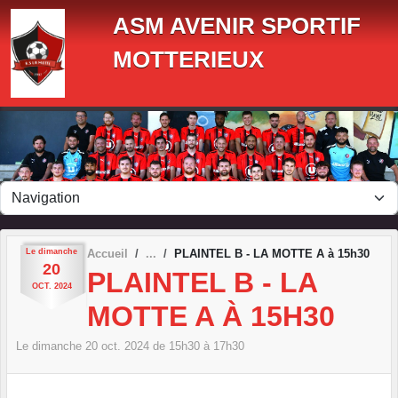
Panneau de gestion des cookies
ASM AVENIR SPORTIF
MOTTERIEUX
Le
dimanche
Accueil
PLAINTEL B - LA MOTTE A à 15h30
20
PLAINTEL B - LA
OCT.
2024
MOTTE A À 15H30
Le
dimanche
20
oct.
2024
de 15h30 à 17h30