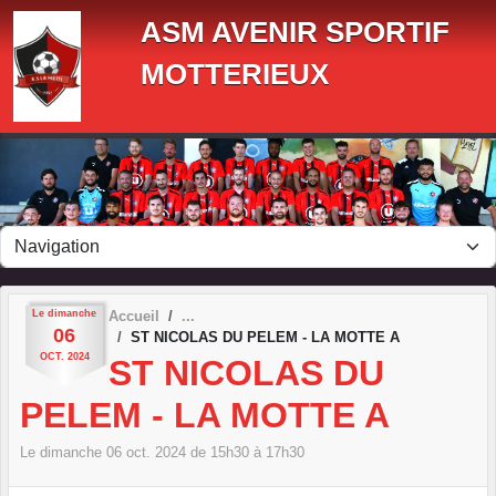
Panneau de gestion des cookies
ASM AVENIR SPORTIF
MOTTERIEUX
Le
dimanche
Accueil
06
ST NICOLAS DU PELEM - LA MOTTE A
OCT.
2024
ST NICOLAS DU
PELEM - LA MOTTE A
Le
dimanche
06
oct.
2024
de 15h30 à 17h30